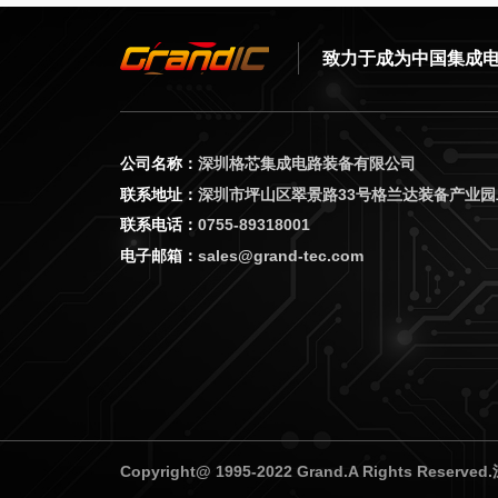
致力于成为中国集成
公司名称：
深圳格芯集成电路装备有限公司
联系地址：
深圳市坪山区翠景路33号格兰达装备产业园
联系电话：
0755-89318001
电子邮箱：
sales@grand-tec.com
Copyright@ 1995-2022 Grand.A Rights R