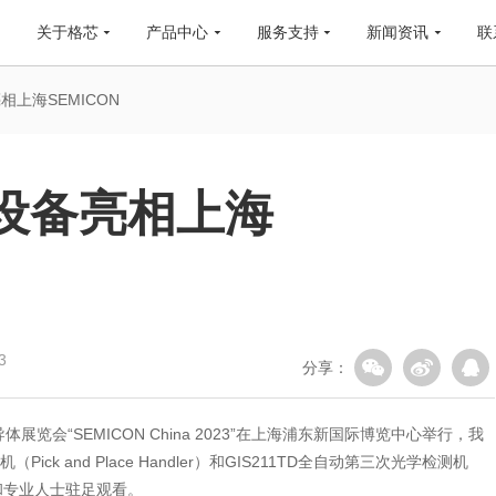
关于格芯
产品中心
服务支持
新闻资讯
联
上海SEMICON
设备亮相上海
3
分享：
览会“SEMICON China 2023”在上海浦东新国际博览中心举行，我
ck and Place Handler）和GIS211TD全自动第三次光学检测机
者和专业人士驻足观看。