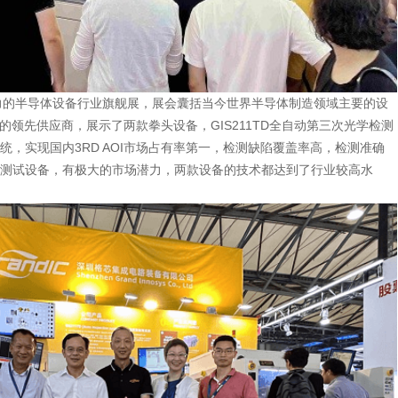
半导体设备行业旗舰展，展会囊括当今世界半导体制造领域主要的设
领先供应商，展示了两款拳头设备，GIS211TD全自动第三次光学检测
查系统，实现国内3RD AOI市场占有率第一，检测缺陷覆盖率高，检测准确
高端测试设备，有极大的市场潜力，两款设备的技术都达到了行业较高水